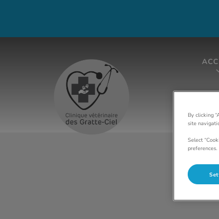
ACC
Page d'accueil de Clinique vétérinai
By clicking “
site navigat
Select “Cook
preferences. 
Set