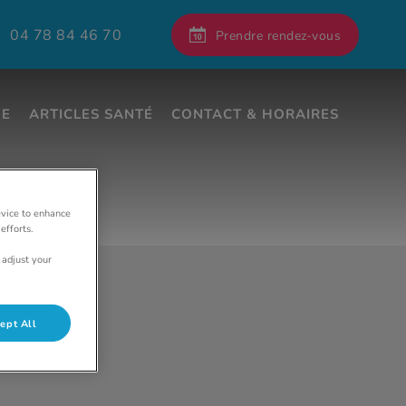
04 78 84 46 70
Prendre rendez-vous
s
UE
ARTICLES SANTÉ
CONTACT & HORAIRES
evice to enhance
efforts.
 adjust your
ept All