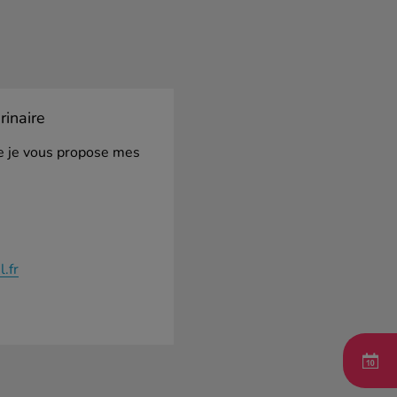
inaire
ue je vous propose mes
.fr