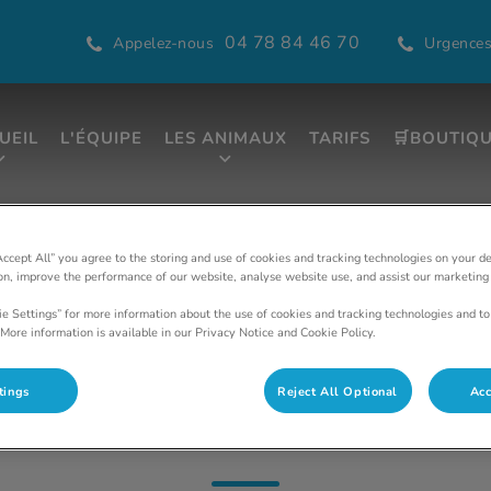
04 78 84 46 70
Appelez-nous
Urgence
UEIL
L'ÉQUIPE
LES ANIMAUX
TARIFS
🛒BOUTIQ
re des Gratte-Ciel
Accept All” you agree to the storing and use of cookies and tracking technologies on your d
ion, improve the performance of our website, analyse website use, and assist our marketing 
ie Settings” for more information about the use of cookies and tracking technologies and to
More information is available in our Privacy Notice and Cookie Policy.
tings
Reject All Optional
Acc
DV Truttmann