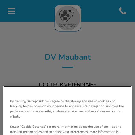
Open con
Page d'accueil de Clinique vété
DV Maubant
DOCTEUR VÉTÉRINAIRE
By clicking “Accept All” you agree to the storing and use of cookies and
tracking technologies on your device to enhance site navigation, improve the
performance of our website, analyse website use, and assist our marketing
efforts.
Select “Cookie Settings” for more information about the use of cookies and
tracking technologies and to adjust your preferences. More information is