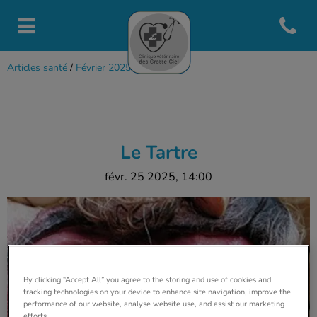
Open con
Page d'accueil de Clinique vété
Articles santé
/
Février 2025
/
Le Tartre
Le Tartre
févr. 25 2025, 14:00
By clicking “Accept All” you agree to the storing and use of cookies and
tracking technologies on your device to enhance site navigation, improve the
performance of our website, analyse website use, and assist our marketing
efforts.