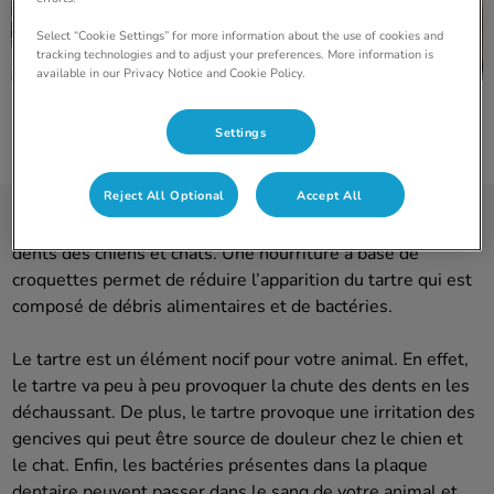
Select “Cookie Settings” for more information about the use of cookies and
tracking technologies and to adjust your preferences. More information is
available in our Privacy Notice and Cookie Policy.
Settings
Reject All Optional
Accept All
La plaque dentaire se dépose année après année sur les
dents des chiens et chats. Une nourriture à base de
croquettes permet de réduire l’apparition du tartre qui est
composé de débris alimentaires et de bactéries.
Le tartre est un élément nocif pour votre animal. En effet,
le tartre va peu à peu provoquer la chute des dents en les
déchaussant. De plus, le tartre provoque une irritation des
gencives qui peut être source de douleur chez le chien et
le chat. Enfin, les bactéries présentes dans la plaque
dentaire peuvent passer dans le sang de votre animal et